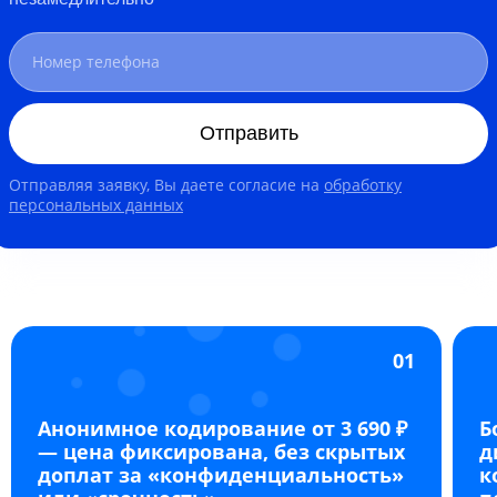
Отправить
Отправляя заявку, Вы даете согласие на
обработку
персональных данных
01
Анонимное кодирование от 3 690 ₽
Б
— цена фиксирована, без скрытых
д
доплат за «конфиденциальность»
к