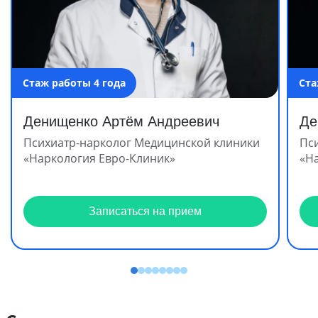
Стаж работы 4 года
Ста
Денищенко Артём Андреевич
Де
Психиатр-нарколог Медицинской клиники
Пс
«Наркология Евро-Клиник»
«Н
Записаться на прием