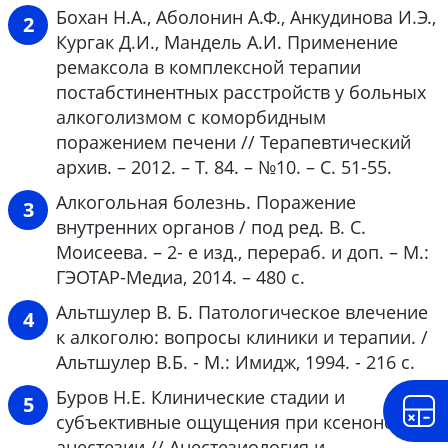
Бохан Н.А., Аболонин А.Ф., Анкудинова И.Э.,
Кургак Д.И., Мандель А.И. Применение
ремаксола в комплексной терапии
постабстинентных расстройств у больных
алкоголизмом с коморбидным
поражением печени // Терапевтический
архив. – 2012. – Т. 84. – №10. – С. 51-55.
Алкогольная болезнь. Поражение
внутренних органов / под ред. В. С.
Моисеева. – 2- е изд., перераб. и доп. – М.:
ГЭОТАР-Медиа, 2014. – 480 с.
Альтшулер В. Б. Патологическое влечение
к алкоголю: вопросы клиники и терапии. /
Альтшулер В.Б. - М.: Имидж, 1994. - 216 с.
Буров Н.Е. Клинические стадии и
субъективные ощущения при ксеноновой
анестезии // Анестезиология и