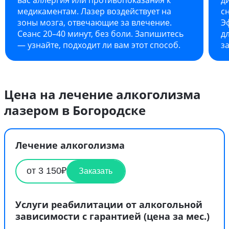
медикаментам. Лазер воздействует на
сн
зоны мозга, отвечающие за влечение.
Э
Сеанс 20–40 минут, без боли. Запишитесь
д
— узнайте, подходит ли вам этот способ.
з
Цена на лечение алкоголизма
лазером в Богородске
Лечение алкоголизма
от 3 150₽
Заказать
Услуги реабилитации от алкогольной
зависимости с гарантией (цена за мес.)