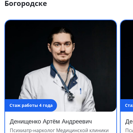
Богородске
Стаж работы 4 года
Ста
Денищенко Артём Андреевич
Де
Психиатр-нарколог Медицинской клиники
Пс