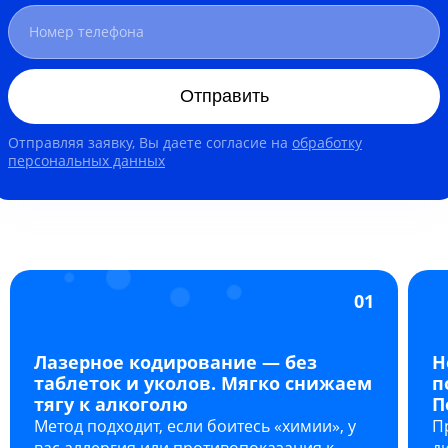
Отправить
Отправляя заявку, Вы даете согласие на
обработку
персональных данных
01
Лазерное кодирование — без
Н
таблеток и уколов. Мягко снижаем
п
тягу к алкоголю
П
Метод подходит, если боитесь «химии», у
П
вас аллергия или противопоказания к
д