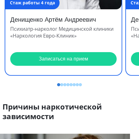
Стаж работы 4 года
Ста
Денищенко Артём Андреевич
Де
Психиатр-нарколог Медицинской клиники
Пс
«Наркология Евро-Клиник»
«Н
Записаться на прием
Причины наркотической
зависимости