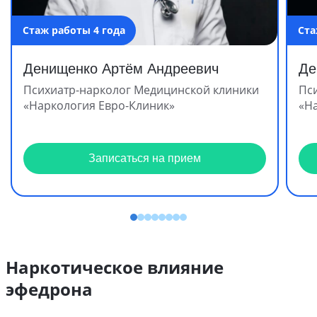
Стаж работы 4 года
Ста
Денищенко Артём Андреевич
Де
Психиатр-нарколог Медицинской клиники
Пс
«Наркология Евро-Клиник»
«Н
Записаться на прием
Наркотическое влияние
эфедрона