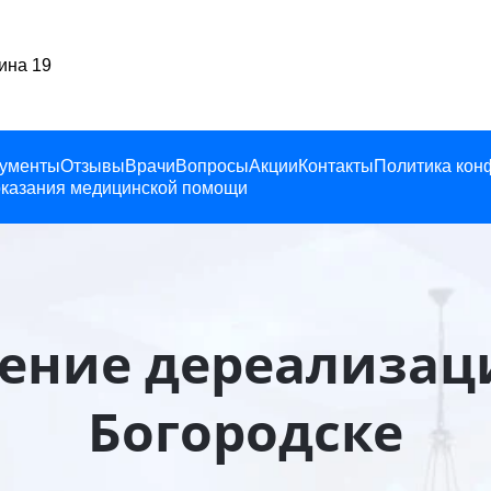
Богородск, Ленина 19
ументы
Отзывы
Врачи
Вопросы
Акции
Контакты
Политика кон
казания медицинской помощи
ение дереализац
Богородске