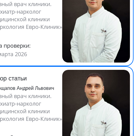
вный врач клиники.
хиатр-нарколог
ицинской клиники
ркология Евро-Клиник»
а проверки:
марта 2026
ор статьи
ощапов Андрей Львович
вный врач клиники.
хиатр-нарколог
ицинской клиники
ркология Евро-Клиник»