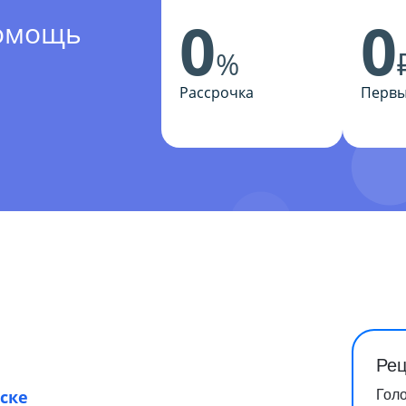
0
0
помощь
%
Рассрочка
Первы
Рец
ске
Гол