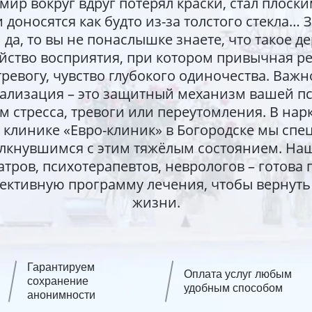
ир вокруг вдруг потерял краски, стал плоски
и доносятся как будто из-за толстого стекла… 
 да, то вы не понаслышке знаете, что такое д
йство восприятия, при котором привычная ре
тревогу, чувство глубокого одиночества. Важн
реализация – это защитный механизм вашей пс
м стресса, тревоги или переутомления. В на
 клинике «Евро-клиник» в Богородске мы спе
лкнувшимся с этим тяжёлым состоянием. На
атров, психотерапевтов, неврологов – готова
ективную программу лечения, чтобы вернуть 
жизни.
Гарантируем
Оплата услуг любым
сохранение
удобным способом
анонимности