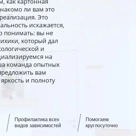
м, как картонная
Знакомо ли вам это
ереализация. Это
альность искажается,
о понимать: вы не
ихики, который дал
ркологической и
циализируемся на
ша команда опытных
 предложить вам
яркость и полноту
Профилактика всех
Помогаем
видов зависимостей
круглосуточно