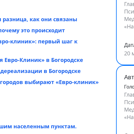
Гла
Пси
Мед
 разница, как они связаны
«На
очему это происходит
вро-клиник»: первый шаг к
Дат
20 
 Евро-Клиник» в Богородске
дереализации в Богородске
Авт
 городов выбирают «Евро-клиник»
Гол
Гла
Пси
Мед
«На
йшим населенным пунктам.