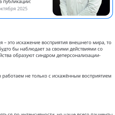
а публикации:
октября 2025
я – это искажение восприятия внешнего мира, то
будто бы наблюдает за своими действиями со
ройства образуют синдром деперсонализации-
ы работаем не только с искажённым восприятием
яться по интенсивности, но чаще всего пациенты