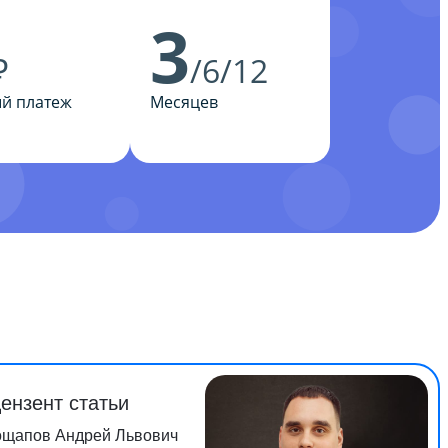
3
₽
/6/12
й платеж
Месяцев
ензент статьи
ощапов Андрей Львович