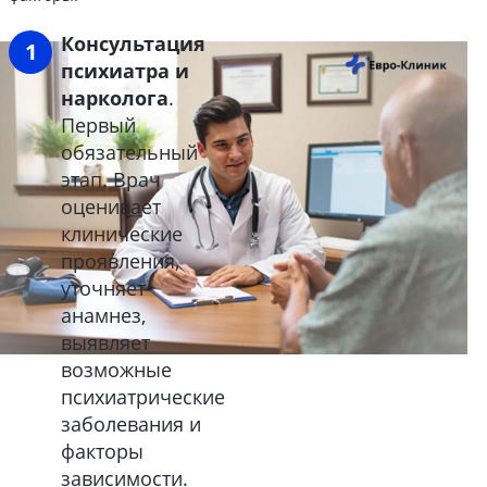
Консультация
психиатра и
нарколога
.
Первый
обязательный
этап. Врач
оценивает
клинические
проявления,
уточняет
анамнез,
выявляет
возможные
психиатрические
заболевания и
факторы
зависимости.