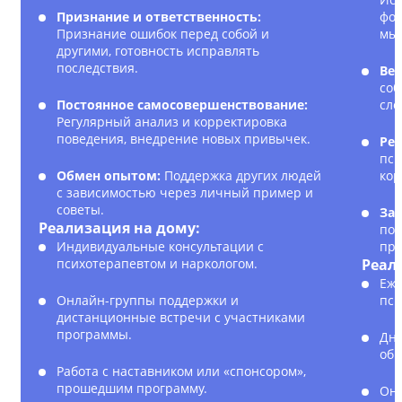
Признание и ответственность:
фор
Признание ошибок перед собой и
мы
другими, готовность исправлять
последствия.
Вед
соб
Постоянное самосовершенствование:
сло
Регулярный анализ и корректировка
поведения, внедрение новых привычек.
Рег
пси
Обмен опытом:
Поддержка других людей
кор
с зависимостью через личный пример и
советы.
Зак
Реализация на дому:
пол
Индивидуальные консультации с
пре
психотерапевтом и наркологом.
Реал
Еже
Онлайн-группы поддержки и
пси
дистанционные встречи с участниками
программы.
Дне
обр
Работа с наставником или «спонсором»,
прошедшим программу.
Онл