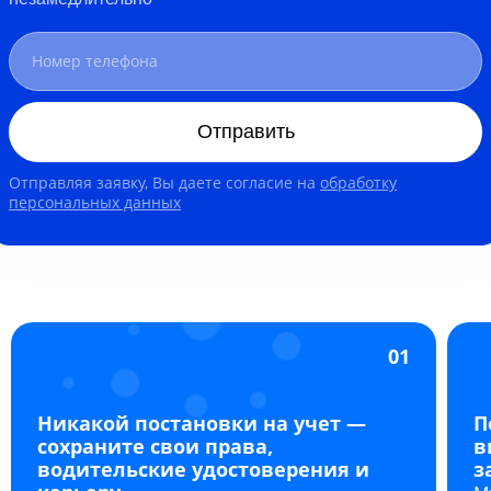
Отправить
Отправляя заявку, Вы даете согласие на
обработку
персональных данных
01
Никакой постановки на учет —
П
сохраните свои права,
в
водительские удостоверения и
з