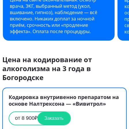
врача, ЭКГ, выбранный метод (укол,
к
вшивание, гипноз), наблюдение — всё
о
включено. Никаких доплат за ночной
п
приём, срочность или «продление
с
эффекта». Оплата после процедуры.
к
Цена на кодирование от
алкоголизма на 3 года в
Богородске
Кодировка внутривенно препаратом на
основе Налтрексона — «Вивитрол»
от 8 900₽
Заказать