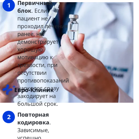
Первичный
блок
. Если
пациент не
проходил лечения
ранее, но
демонстрирует
хорошую
мотивацию к
трезвости, при
отсутствии
противопоказаний
нарколог сразу
закодирует на
большой срок.
Повторная
кодировка
.
Зависимые,
успешно