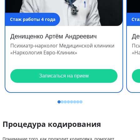
Стаж работы 4 года
Ста
Денищенко Артём Андреевич
Де
Психиатр-нарколог Медицинской клиники
Пс
«Наркология Евро-Клиник»
«Н
Записаться на прием
Процедура кодирования
Понимание того, как проходит кодировка, помогает